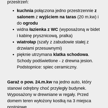
przestrzeń:
kuchnia
połączona jedno przestrzennie
z
salonem
z
wyjściem na taras
(20 m.kw) i
do
ogrodu
widna
łazienka z WC
(wyposażoną w bidet
i kabinę prysznicową, pralka)
wiatrołap
(szafy z zabudowie stałej z
drzwiami przesuwnymi)
pięknie utrzymana
klatka schodowa
.
Schody podświetlone - z drewna jesion.
Podstopnice: spiec ceramiczny.
Garaż o pow. 24.m.kw
na jedno auto, który
stanowi odrębny choć przyległy budynek.
Wyposażony w drewniane w regały. Przed
domem teren wyłożony kostką na 3 miejsca
postojowe.