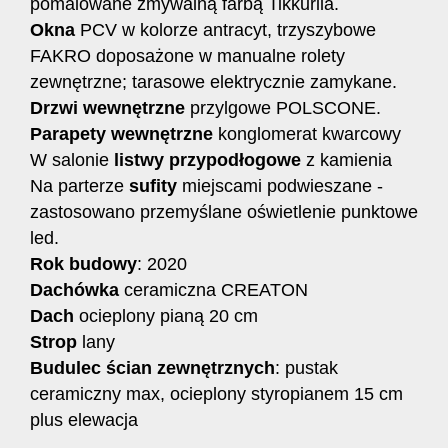
pomalowane zmywalną farbą Tikkurila.
Okna
PCV w kolorze antracyt, trzyszybowe
FAKRO doposażone w manualne rolety
zewnętrzne; tarasowe elektrycznie zamykane.
Drzwi wewnętrzne
przylgowe POLSCONE.
Parapety wewnętrzne
konglomerat kwarcowy
W salonie
listwy przypodłogowe
z kamienia
Na parterze
sufity
miejscami podwieszane -
zastosowano przemyślane oświetlenie punktowe
led.
Rok budowy
: 2020
Dachówka
ceramiczna CREATON
Dach
ocieplony pianą 20 cm
Strop
lany
Budulec ścian zewnętrznych
: pustak
ceramiczny max, ocieplony styropianem 15 cm
plus elewacja