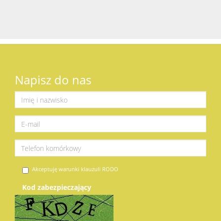
Napisz do nas
Akceptuję warunki klauzuli RODO
Kod zabezpieczający