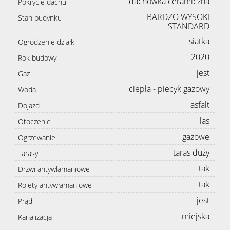
dachówka ceramiczna
Pokrycie dachu
BARDZO WYSOKI
Stan budynku
STANDARD
siatka
Ogrodzenie działki
2020
Rok budowy
jest
Gaz
ciepła - piecyk gazowy
Woda
asfalt
Dojazd
las
Otoczenie
gazowe
Ogrzewanie
taras duży
Tarasy
tak
Drzwi antywłamaniowe
tak
Rolety antywłamaniowe
jest
Prąd
miejska
Kanalizacja