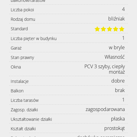
balkonów/tarasów
4
Liczba pokoi
bliźniak
Rodzaj domu
Standard
1
Liczba pięter w budynku
w bryle
Garaż
Własność
Stan prawny
PCV 3 szyby, ciepły
Okna
montaż
dobre
Instalacje
brak
Balkon
1
Liczba tarasów
zagospodarowana
Zagosp. działki
płaska
Ukształtowanie działki
prostokąt
Kształt działki