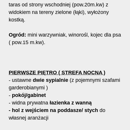
taras od strony wschodniej (pow.20m.kw) z
widokiem na tereny zielone (łąki), wyłożony
kostką.
Ogród:
mini warzywniak, winorośl, kojec dla psa
( pow.15 m.kw).
PIERWSZE PIĘTRO ( STREFA NOCNA )
- ustawne
dwie sypialnie
(z pojemnymi szafami
garderobianymi )
-
pokój/gabinet
- widna prywatna
łazienka z wanną
- hol z wejściem na poddasze/ stych
do
własnej aranżacji