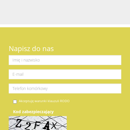
Napisz do nas
Akceptuję warunki klauzuli RODO
Kod zabezpieczający