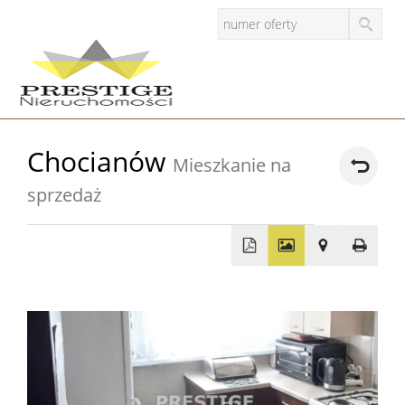
Strona
Chocianów
Mieszkanie na
główna
sprzedaż
O
firmie
Zgłosze
+
−
Oferty
Mieszkan