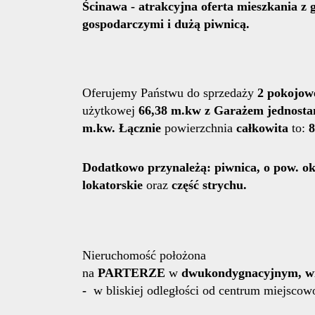
Ścinawa - atrakcyjna oferta mieszkania z
gospodarczymi i dużą piwnicą.
Oferujemy Państwu do sprzedaży
2
pokojowe
użytkowej
66,38 m.kw z Garażem jednosta
m.kw. Łącznie
powierzchnia
całkowita
to:
8
Dodatkowo przynależą: piwnica, o pow. o
lokatorskie
oraz
część strychu.
Nieruchomość położona
na
PARTERZE
w
dwukondygnacyjnym,
w
-
w bliskiej odległości od centrum miejscowo