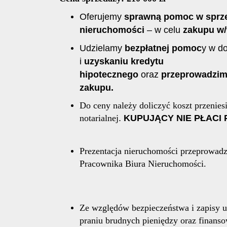
Oferujemy
sprawną pomoc w sprze
nieruchomości
– w celu
zakupu w/
Udzielamy
bezpłatnej pomoc
y w d
i
uzyskaniu
kredytu
hipotecznego
oraz
przeprowadzimy
zakupu.
Do ceny należy doliczyć koszt przeniesi
notarialnej
.
KUPUJĄCY NIE PŁACI 
Prezentacja nieruchomości przeprowadz
Pracownika Biura Nieruchomości.
Ze względów bezpieczeństwa i zapisy u
praniu brudnych pieniędzy oraz finans