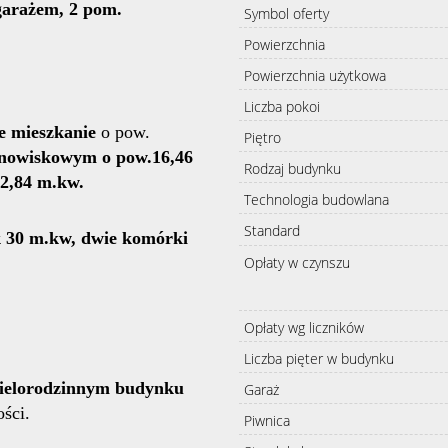
 garażem, 2 pom.
Symbol oferty
Powierzchnia
Powierzchnia użytkowa
Liczba pokoi
 mieszkanie
o pow.
Piętro
nowiskowym o pow.16,46
Rodzaj budynku
2,84 m.kw.
Technologia budowlana
Standard
k 30 m.kw, dwie komórki
Opłaty w czynszu
Opłaty wg liczników
Liczba pięter w budynku
ielorodzinnym budynku
Garaż
ści.
Piwnica