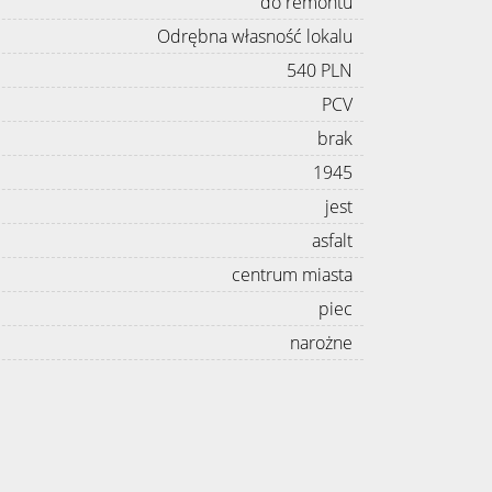
do remontu
Odrębna własność lokalu
540 PLN
PCV
brak
1945
jest
asfalt
centrum miasta
piec
narożne