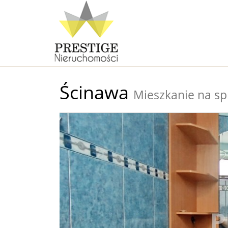
Ścinawa
Mieszkanie na sp
+
−