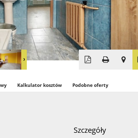
Leaflet
|
©
OpenStreetMap
owy
Kalkulator kosztów
Podobne oferty
Szczegóły