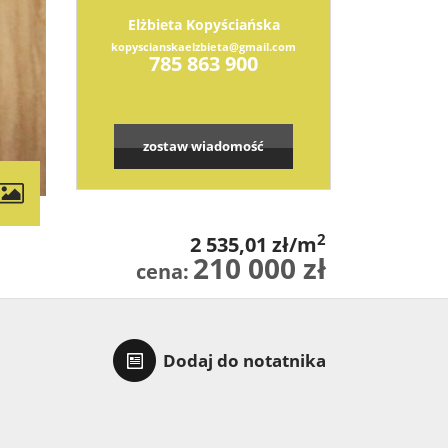
Elżbieta Kopyściańska
kopyscianskaelzbieta@gmail.com
785 863 900
zostaw wiadomość
contributors
2
2 535,01 zł/m
210 000 zł
cena:
Dodaj do notatnika