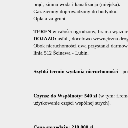
prąd, zimna woda i kanalizacja (miejska).
Gaz ziemny doprowadzony do budynku.
Opłata za grunt.
TEREN
w całości ogrodzony, brama wjazd
DOJAZD:
asfalt, docelowo wewnętrzna dro
Obok nieruchomości dwa przystanki darmowe
linia 512 Ścinawa - Lubin.
Szybki termin wydania
nieruchomości -
po
Czynsz do Wspólnoty: 540 zł
(w tym: f.remo
użytkowanie części wspólnej strych).
Cena sprzedaży: 210 000 zł