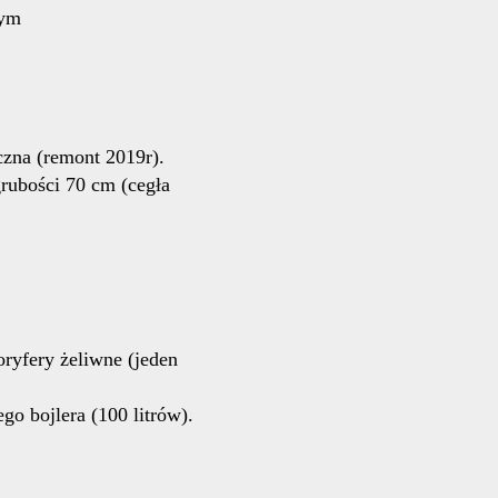
łym
czna (remont 2019r).
rubości 70 cm (cegła
ryfery żeliwne (jeden
go bojlera (100 litrów).