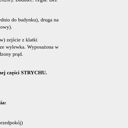
ednio do budynku), druga na
kowy).
) zejście z klatki
odze wylewka. Wyposażona w
dzony prąd.
onej części STRYCHU.
ia:
(przedpokój)