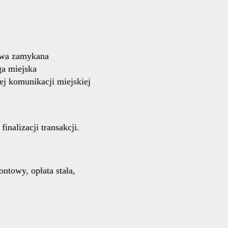
owa zamykana
ga miejska
j komunikacji miejskiej
 finalizacji transakcji.
ntowy, opłata stała,