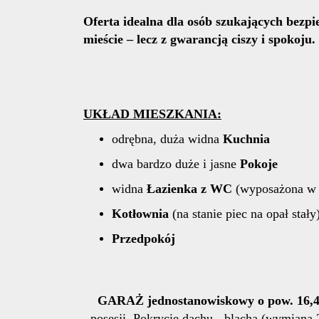
Oferta idealna dla osób szukających bezpi
mieście – lecz z gwarancją ciszy i spokoju.
UKŁAD MIESZKANIA:
odrębna, duża widna
Kuchnia
dwa bardzo duże i jasne
Pokoje
widna
Łazienka z WC
(wyposażona w
Kotłownia
(na stanie piec na opał stały
Przedpokój
GARAŻ jednostanowiskowy o pow. 16,
posesji. Pokrycie dachu - blacha (wymiana 