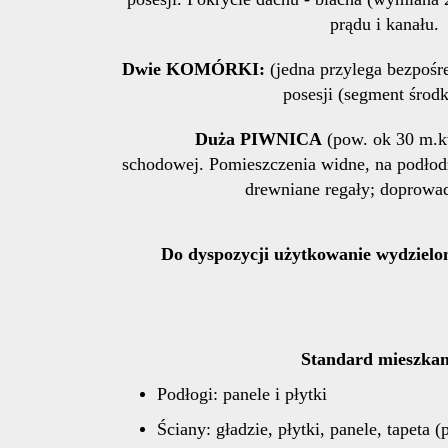
prądu i kanału.
Dwie KOMÓRKI:
(jedna przylega bezpośr
posesji (segment środ
Duża PIWNICA
(pow. ok 30 m.kw
schodowej. Pomieszczenia widne, na podł
drewniane regały; doprowa
Do dyspozycji użytkowanie wydziel
Standard mieszkan
Podłogi: panele i płytki
Ściany: gładzie, płytki, panele, tapeta 