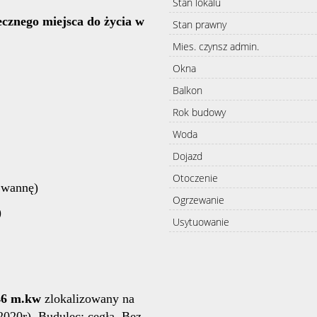
Stan lokalu
ecznego miejsca do życia w
Stan prawny
Mies. czynsz admin.
Okna
Balkon
Rok budowy
Woda
Dojazd
Otoczenie
 wannę)
Ogrzewanie
)
Usytuowanie
46 m.kw
zlokalizowany na
2020r). Budulec: cegła. Bez