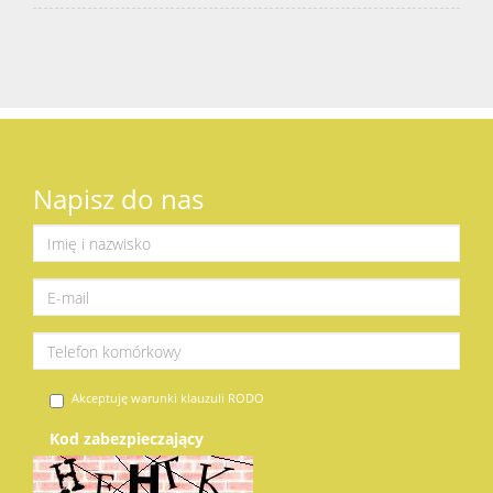
Napisz do nas
Akceptuję warunki klauzuli RODO
Kod zabezpieczający