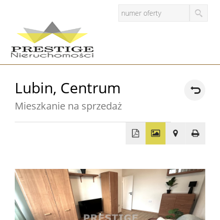
Strona
Lubin,
Centrum
główna
Mieszkanie na sprzedaż
O
firmie
Zgłosze
+
−
Oferty
Mieszkan