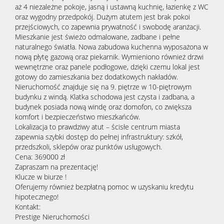
aż 4 niezależne pokoje, jasną i ustawną kuchnię, łazienkę z WC
oraz wygodny przedpokój. Dużym atutem jest brak pokoi
przejściowych, co zapewnia prywatność i swobodę aranżacji.
Mieszkanie jest świeżo odmalowane, zadbane i pełne
naturalnego światła. Nowa zabudowa kuchenna wyposażona w
nową płytę gazową oraz piekarnik. Wymieniono również drzwi
wewnętrzne oraz panele podłogowe, dzięki czemu lokal jest
gotowy do zamieszkania bez dodatkowych nakładów.
Nieruchomość znajduje się na 9. piętrze w 10-piętrowym
budynku z windą. Klatka schodowa jest czysta i zadbana, a
budynek posiada nową windę oraz domofon, co zwiększa
komfort i bezpieczeństwo mieszkańców.
Lokalizacja to prawdziwy atut – ścisłe centrum miasta
zapewnia szybki dostęp do pełnej infrastruktury: szkół,
przedszkoli, sklepów oraz punktów usługowych.
Cena: 369000 zł
Zapraszam na prezentację!
Klucze w biurze !
Oferujemy również bezpłatną pomoc w uzyskaniu kredytu
hipotecznego!
Kontakt:
Prestige Nieruchomości